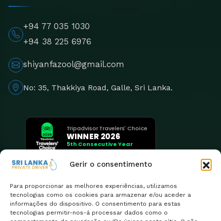
+94 77 035 1030
+94 38 225 6976
shiyanfazool@gmail.com
No: 35, Thakkiya Road, Galle, Sri Lanka.
Tripadvisor Travelers' Choice
WINNER 2026
5th Consecutive Year
Gerir o consentimento
Para proporcionar as melhores experiências, utilizamos
tecnologias como os cookies para armazenar e/ou aceder a
informações do dispositivo. O consentimento para estas
tecnologias permitir-nos-á processar dados como o