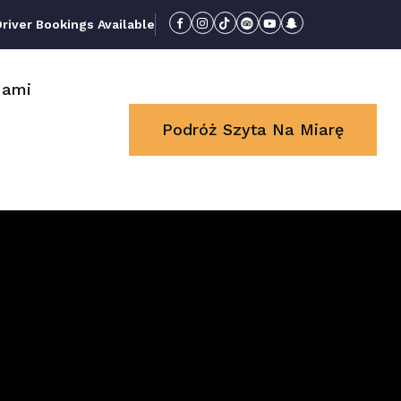
iver Bookings Available
Nami
Podróż Szyta Na Miarę