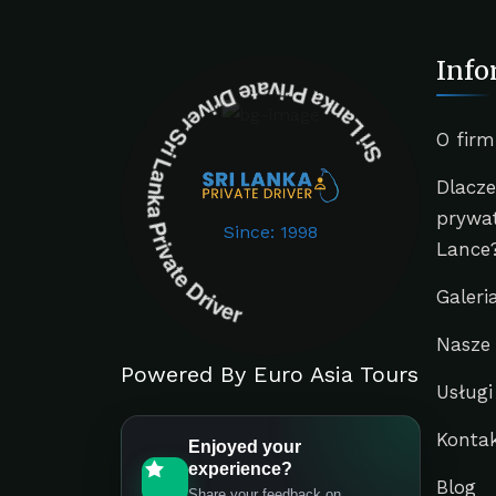
Info
Sri Lanka Private Driver Sri Lanka Private Driver
O firm
Dlacz
prywat
Since: 1998
Lance
Galeri
Nasze
Powered By Euro Asia Tours
Usługi
Konta
Enjoyed your
experience?
Blog
Share your feedback on