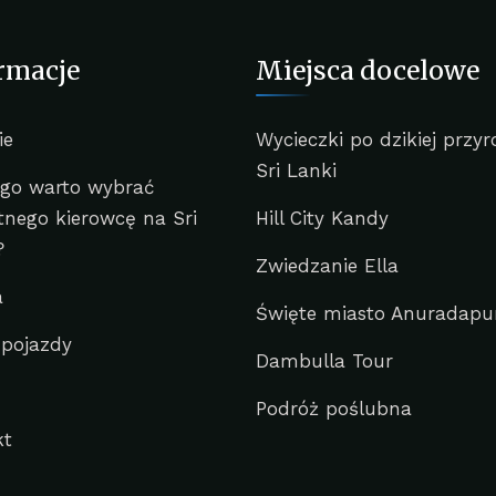
rmacje
Miejsca docelowe
ie
Wycieczki po dzikiej przyr
Sri Lanki
ego warto wybrać
nego kierowcę na Sri
Hill City Kandy
?
Zwiedzanie Ella
a
Święte miasto Anuradapu
 pojazdy
Dambulla Tour
Podróż poślubna
kt