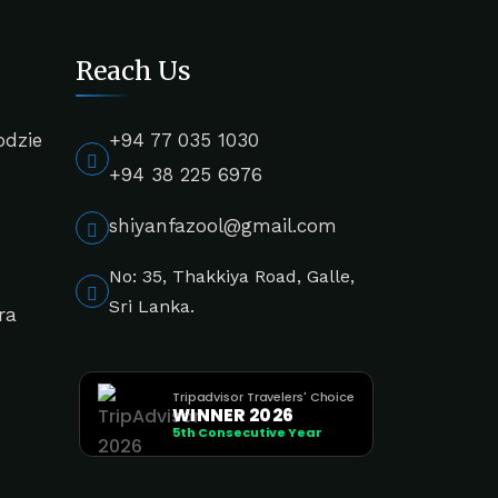
Reach Us
odzie
+94 77 035 1030
+94 38 225 6976
shiyanfazool@gmail.com
No: 35, Thakkiya Road, Galle,
Sri Lanka.
ra
Tripadvisor Travelers' Choice
WINNER 2026
5th Consecutive Year