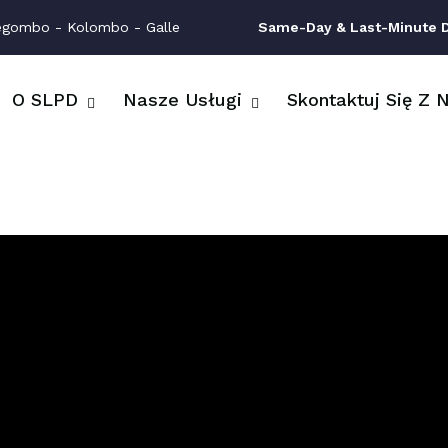
egombo - Kolombo - Galle
Same-Day & Last-Minute Dr
O SLPD
Nasze Usługi
Skontaktuj Się Z 