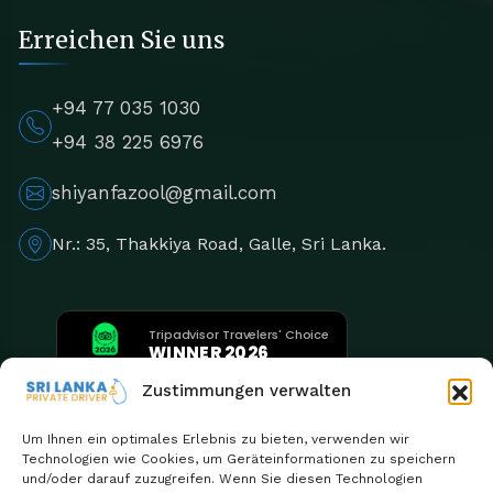
Erreichen Sie uns
+94 77 035 1030
+94 38 225 6976
shiyanfazool@gmail.com
Nr.: 35, Thakkiya Road, Galle, Sri Lanka.
Tripadvisor Travelers' Choice
WINNER 2026
5th Consecutive Year
Zustimmungen verwalten
Um Ihnen ein optimales Erlebnis zu bieten, verwenden wir
Technologien wie Cookies, um Geräteinformationen zu speichern
und/oder darauf zuzugreifen. Wenn Sie diesen Technologien