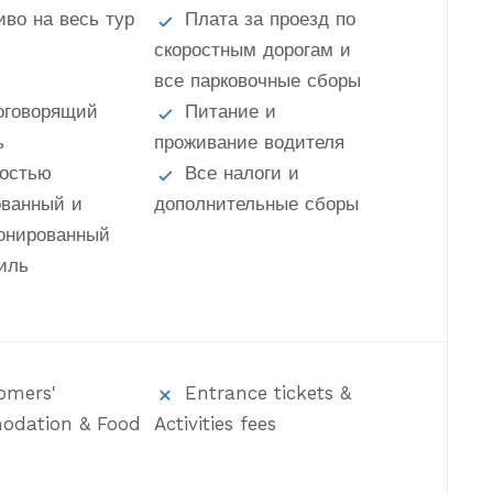
иво на весь тур
Плата за проезд по
скоростным дорогам и
все парковочные сборы
оговорящий
Питание и
ь
проживание водителя
остью
Все налоги и
ованный и
дополнительные сборы
онированный
иль
omers'
Entrance tickets &
odation & Food
Activities fees