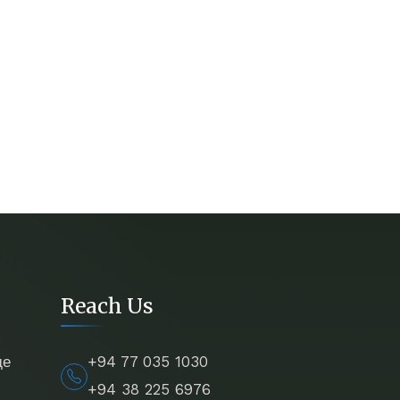
Reach Us
де
+94 77 035 1030
+94 38 225 6976