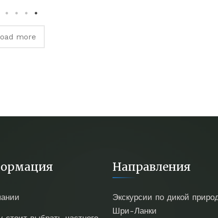
e and a great
Ishara as our driver
o us during our
made all the
n Sri Lanka. He
difference. From the
load more
mended and
moment we met him,
sed different
he was kind, reliable,
ties and was a
and incredibly
re to be with .
accommodating.
e us a great
Nothing was ever too
 into life in Sri
much trouble, and he
 which added to
went out of his way to
p overall .
make sure everyone—
especially the kids—
was comfortable and
ормация
Направления
happy throughout the
journey. Ishara offered
пании
Экскурсии по дикой приро
excellent local
Шри-Ланки
recommendations