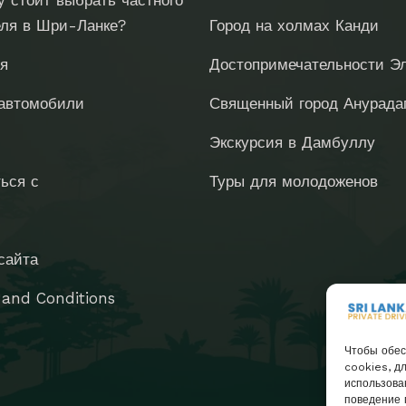
 стоит выбрать частного
along the way and was
еля в Шри-Ланке?
Город на холмах Канди
always happy to
organise activities or
ея
Достопримечательности Э
adjust our plans to suit
автомобили
Священный город Анурада
what we wanted to do.
His calm nature,
и
Экскурсия в Дамбуллу
professionalism, and
ься с
Туры для молодоженов
genuine care made
travelling around Sri
Lanka completely
сайта
stress-free. We
couldn’t have asked for
 and Conditions
a better driver or guide
and would happily
Чтобы обес
recommend Sri Lanka
cookies, д
Private Drivers
использова
поведение 
(especially Ishara) to