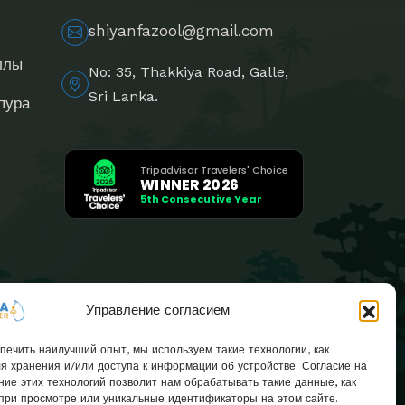
shiyanfazool@gmail.com
ллы
No: 35, Thakkiya Road, Galle,
Sri Lanka.
пура
Tripadvisor Travelers' Choice
WINNER 2026
5th Consecutive Year
Управление согласием
печить наилучший опыт, мы используем такие технологии, как
ля хранения и/или доступа к информации об устройстве. Согласие на
ние этих технологий позволит нам обрабатывать такие данные, как
при просмотре или уникальные идентификаторы на этом сайте.