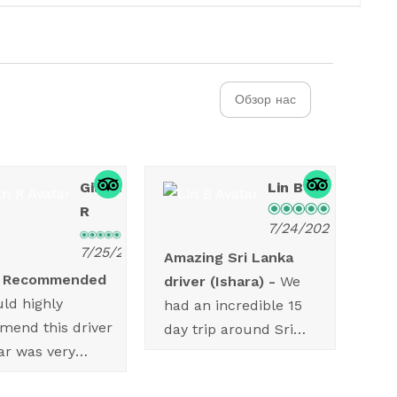
Обзор нас
Gillian
Lin B
R
7/24/2026
7/25/2026
Amazing Sri Lanka
y Recommended
driver (Ishara)
We
uld highly
had an incredible 15
mend this driver
day trip around Sri
kar was very
Lanka with two
sional , always
families, and having