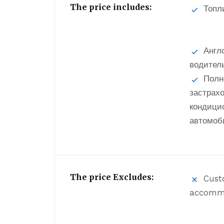
The price includes:
Топл
Англ
водител
Полн
застрах
кондици
автомоб
The price Excludes:
Cust
accomm