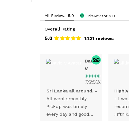
All Reviews 5.0
TripAdvisor 5.0
Overall Rating
5.0
1421 reviews
Alain
David
V
7/26/2026
7/25/2026
ntastische
Sri Lanka all around.
Highl
r – een
All went smoothly.
I wo
 aanrader!
Pickup was timely
recom
en met ons
every day and good
! Ifthi
dagen door Sri
explanations were
profes
reisd met