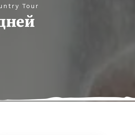
ountry Tour
 дней